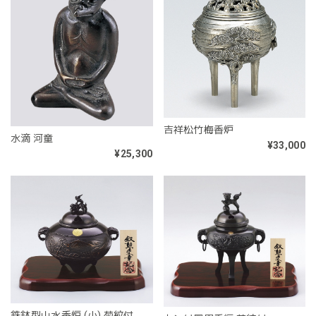
吉祥松竹梅香炉
水滴 河童
¥33,000
¥25,300
鉄鉢型山水香炉 (小) 菊紋付