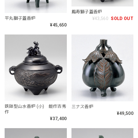
鳳寿獅子蓋香炉
平丸獅子蓋香炉
¥43,560
SOLD OUT
¥45,650
鉄鉢型山水香炉 (小) 能作吉秀
三ナス香炉
作
¥49,500
¥37,400