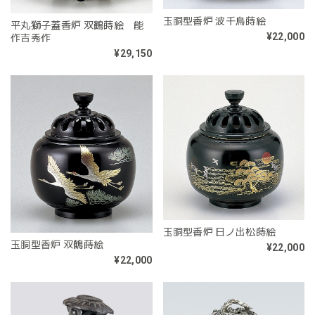
玉胴型香炉 波千鳥蒔絵
平丸獅子蓋香炉 双鶴蒔絵 能
¥22,000
作吉秀作
¥29,150
玉胴型香炉 日ノ出松蒔絵
玉胴型香炉 双鶴蒔絵
¥22,000
¥22,000