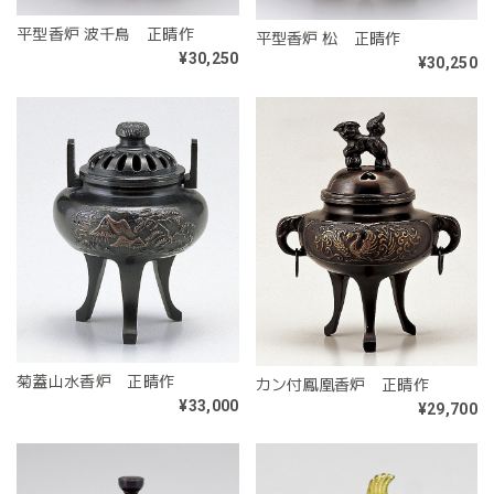
平型香炉 波千鳥 正晴作
平型香炉 松 正晴作
¥30,250
¥30,250
菊蓋山水香炉 正晴作
カン付鳳凰香炉 正晴作
¥33,000
¥29,700