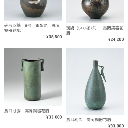
砲形双鶴 8号 銀梨地 高岡
斑鳩（いかるが） 高岡銅器花
銅器花瓶
瓶
¥38,500
¥24,200
鳥耳寸胴 高岡銅器花瓶
¥33,000
鳥耳利久 高岡銅器花瓶
¥33,000