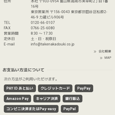
住所
本社 〒933-0954 富山県高岡市美幸町2丁目1番
16号
東京営業所 〒156-0043 東京都世田谷区松原2-
46-9 力蔵ビル906号
TEL
0120-66-0107
FAX
0766-25-6080
営業時間
8:30 〜 17:30
定休日
土・日・祝祭日
E-mail
info@takenakadouki.co.jp
会社概要
MAP
お支払い方法について
次の方法がご利用いただけます。
PAY ID あと払い
クレジットカード
PayPay
Amazon Pay
キャリア決済
銀行振込
コンビニ決済またはPay-easy
PayPal