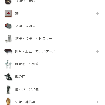
茶道具・鉄瓶
額
文鎮・朱肉入
酒器・食器・カトラリー
飾台・皿立・ガラスケース
庭置物・吊灯籠
龍の口
屋外ブロンズ像
仏像・神仏具