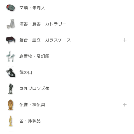
文鎮・朱肉入
酒器・食器・カトラリー
飾台・皿立・ガラスケース
庭置物・吊灯籠
龍の口
屋外ブロンズ像
仏像・神仏具
金・銀製品