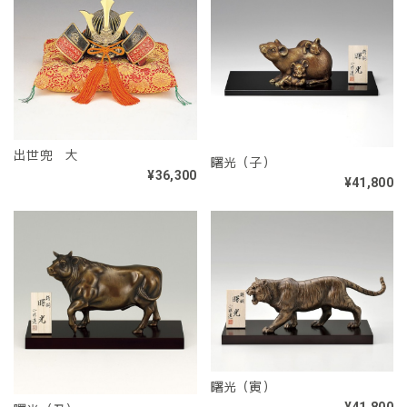
出世兜 大
曙光（子）
¥36,300
¥41,800
曙光（寅）