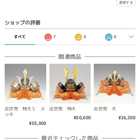
通報する
ショップの評価
すべて
7
0
0
関連商品
出世兜 特大Ｓ メ
出世兜 特大
出世兜 大
ッキ
¥50,600
¥36,300
¥55,000
最近チェックした商品