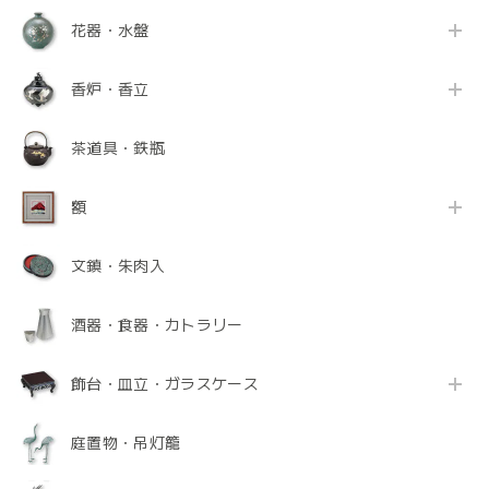
花器・水盤
香炉・香立
茶道具・鉄瓶
額
文鎮・朱肉入
酒器・食器・カトラリー
飾台・皿立・ガラスケース
庭置物・吊灯籠