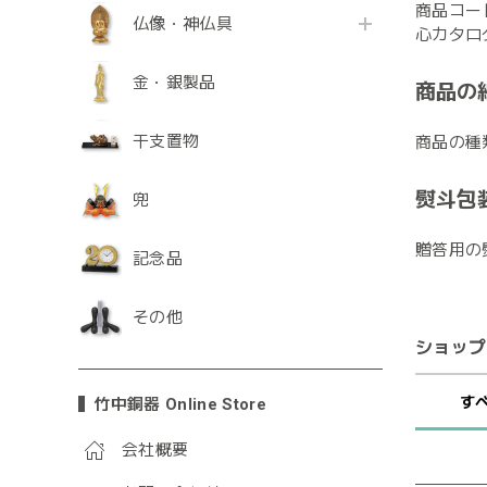
商品コード
仏像・神仏具
心カタログ
金・銀製品
商品の
干支置物
商品の種
熨斗包
兜
贈答用の
記念品
その他
ショップ
す
竹中銅器 Online Store
会社概要