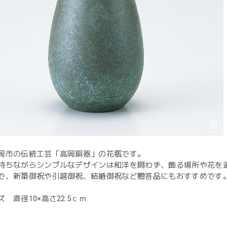
岡市の伝統工芸「高岡銅器」の花瓶です。
持ちながらシンプルなデザインは和洋を問わず、飾る場所や花を
で、新築御祝や引越御祝、結婚御祝など贈答品にもおすすめです
 直径10×高さ22.5ｃｍ