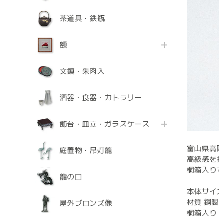
茶道具・鉄瓶
額
文鎮・朱肉入
酒器・食器・カトラリー
飾台・皿立・ガラスケース
富山県高
庭置物・吊灯籠
高級感を
桐箱入り
龍の口
本体サイズ
材質 銅製
屋外ブロンズ像
桐箱入り