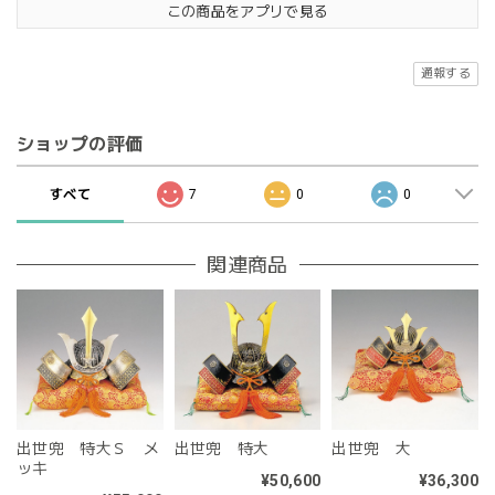
この商品をアプリで見る
通報する
ショップの評価
すべて
7
0
0
関連商品
出世兜 特大Ｓ メ
出世兜 特大
出世兜 大
ッキ
¥50,600
¥36,300