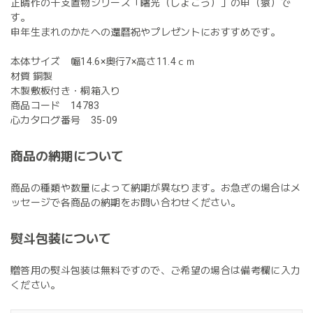
正晴作の干支置物シリーズ「曙光（しょこう）」の申（猿）で
す。
申年生まれのかたへの還暦祝やプレゼントにおすすめです。
本体サイズ 幅14.6×奥行7×高さ11.4ｃｍ
材質 銅製
木製敷板付き・桐箱入り
商品コード 14783
心カタログ番号 35-09
商品の納期について
商品の種類や数量によって納期が異なります。お急ぎの場合はメ
ッセージで各商品の納期をお問い合わせください。
熨斗包装について
贈答用の熨斗包装は無料ですので、ご希望の場合は備考欄に入力
ください。