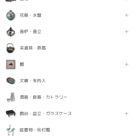
花器・水盤
香炉・香立
茶道具・鉄瓶
額
文鎮・朱肉入
酒器・食器・カトラリー
飾台・皿立・ガラスケース
庭置物・吊灯籠