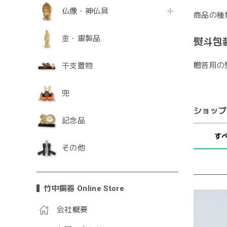
仏像・神仏具
商品の種
金・銀製品
熨斗包
贈答用の
干支置物
兜
ショップ
記念品
す
その他
竹中銅器 Online Store
会社概要