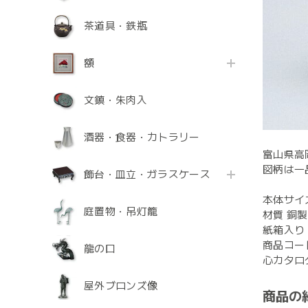
茶道具・鉄瓶
額
文鎮・朱肉入
酒器・食器・カトラリー
富山県高
図柄は一
飾台・皿立・ガラスケース
本体サイ
庭置物・吊灯籠
材質 銅製
紙箱入り
商品コード
龍の口
心カタログ
屋外ブロンズ像
商品の