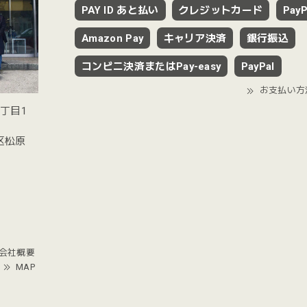
PAY ID あと払い
クレジットカード
PayP
Amazon Pay
キャリア決済
銀行振込
コンビニ決済またはPay-easy
PayPal
お支払い方
2丁目1
谷区松原
会社概要
MAP