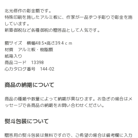
北光修作の彫金額です。
特殊印刷を施したアルミ板に、作家が一品ずつ手彫りで彫金を施
しています。
新築御祝など各種御祝の贈答品として人気です。
額サイズ 横幅48.5×高さ39.4ｃｍ
材質 アルミ板・樹脂額
紙箱入り
商品コード 13398
心カタログ番号 144-02
商品の納期について
商品の種類や数量によって納期が異なります。お急ぎの場合はメ
ッセージで各商品の納期をお問い合わせください。
熨斗包装について
贈答用の熨斗包装は無料ですので、ご希望の場合は備考欄に入力