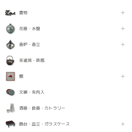
置物
花器・水盤
香炉・香立
茶道具・鉄瓶
額
文鎮・朱肉入
酒器・食器・カトラリー
飾台・皿立・ガラスケース