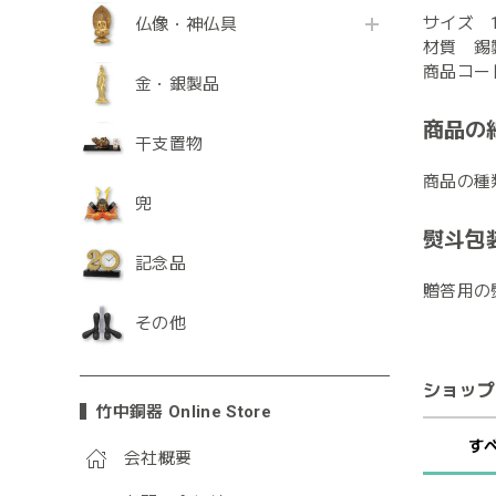
サイズ 1
仏像・神仏具
材質 錫
商品コード
金・銀製品
商品の
干支置物
商品の種
兜
熨斗包
記念品
贈答用の
その他
ショップ
竹中銅器 Online Store
す
会社概要