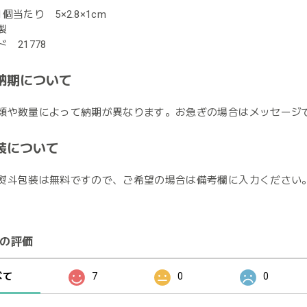
個当たり 5×2.8×1cm
製
 21778
納期について
類や数量によって納期が異なります。お急ぎの場合はメッセージ
装について
熨斗包装は無料ですので、ご希望の場合は備考欄に入力ください
の評価
べて
7
0
0