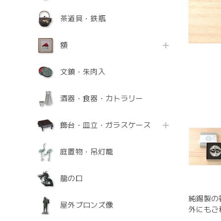
茶道具・鉄瓶
額
文鎮・朱肉入
酒器・食器・カトラリー
飾台・皿立・ガラスケース
庭置物・吊灯籠
龍の口
純錫製の
屋外ブロンズ像
外にもご