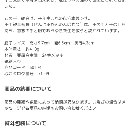
した。
この千手観音は、子年生まれの御守本尊です。
千手観音菩薩（せんじゅかんのんぼさつ）は、千の手と千の目を
持ち、慈悲の手と眼であらゆる衆生を救うと説かれています。
厨子サイズ 高さ9.7cm 幅6.5cm 奥行4.3cm
本体重さ 約410g
材質 亜鉛合金製・24金メッキ
紙箱入り
商品コード 60174
心カタログ番号 71-09
商品の納期について
商品の種類や数量によって納期が異なります。お急ぎの場合はメ
ッセージで各商品の納期をお問い合わせください。
熨斗包装について