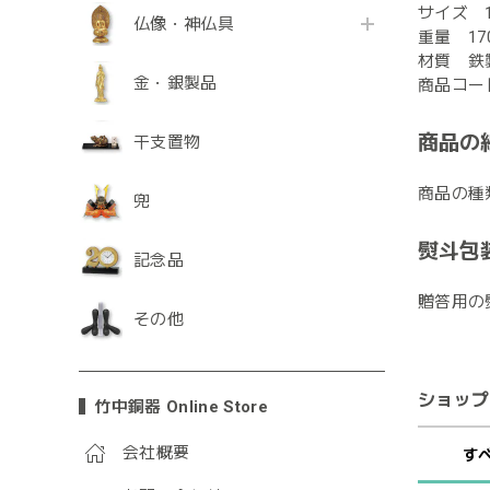
サイズ 10
仏像・神仏具
重量 17
材質 鉄
金・銀製品
商品コード
商品の
干支置物
商品の種
兜
熨斗包
記念品
贈答用の
その他
ショップ
竹中銅器 Online Store
会社概要
す