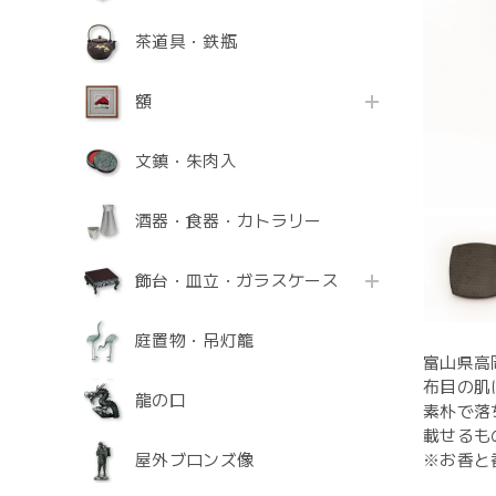
茶道具・鉄瓶
額
文鎮・朱肉入
酒器・食器・カトラリー
飾台・皿立・ガラスケース
庭置物・吊灯籠
富山県高
布目の肌
龍の口
素朴で落
載せるも
屋外ブロンズ像
※お香と