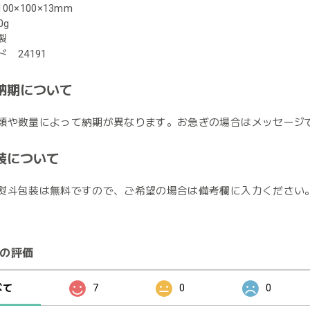
0×100×13mm
0g
製
 24191
納期について
類や数量によって納期が異なります。お急ぎの場合はメッセージ
装について
熨斗包装は無料ですので、ご希望の場合は備考欄に入力ください
の評価
べて
7
0
0