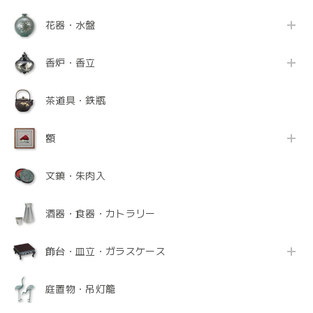
花器・水盤
香炉・香立
茶道具・鉄瓶
額
文鎮・朱肉入
酒器・食器・カトラリー
飾台・皿立・ガラスケース
庭置物・吊灯籠