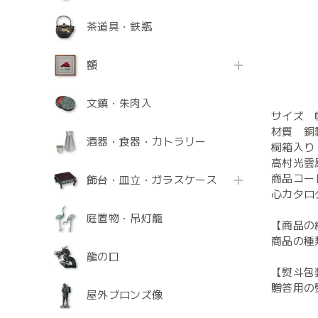
茶道具・鉄瓶
額
文鎮・朱肉入
サイズ 幅
材質 銅
酒器・食器・カトラリー
桐箱入り
高村光雲
商品コード
飾台・皿立・ガラスケース
心カタログ
庭置物・吊灯籠
【商品の
商品の種
龍の口
【熨斗包
贈答用の
屋外ブロンズ像