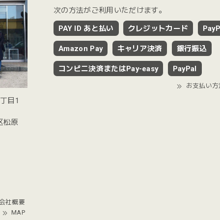
次の方法がご利用いただけます。
PAY ID あと払い
クレジットカード
PayP
Amazon Pay
キャリア決済
銀行振込
コンビニ決済またはPay-easy
PayPal
お支払い方
2丁目1
谷区松原
会社概要
MAP