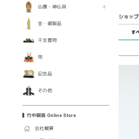
仏像・神仏具
ショップ
金・銀製品
す
干支置物
兜
記念品
その他
竹中銅器 Online Store
会社概要