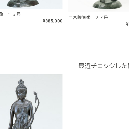
像 １５号
二宮尊徳像 ２７号
¥385,000
¥
最近チェックした