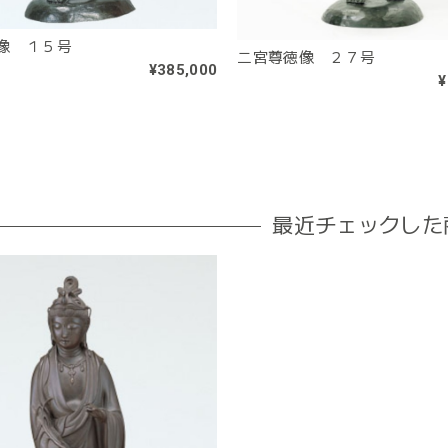
像 １５号
二宮尊徳像 ２７号
¥385,000
¥
最近チェックした