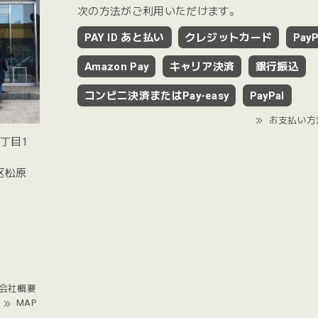
次の方法がご利用いただけます。
PAY ID あと払い
クレジットカード
PayP
Amazon Pay
キャリア決済
銀行振込
コンビニ決済またはPay-easy
PayPal
お支払い方
2丁目1
谷区松原
会社概要
MAP