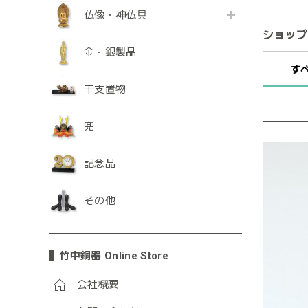
仏像・神仏具
ショップ
金・銀製品
す
干支置物
兜
記念品
その他
竹中銅器 Online Store
会社概要