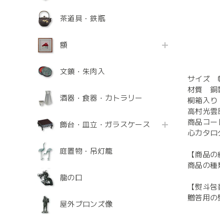
茶道具・鉄瓶
額
文鎮・朱肉入
サイズ 幅1
材質 銅
酒器・食器・カトラリー
桐箱入り
高村光雲
商品コード
飾台・皿立・ガラスケース
心カタログ
庭置物・吊灯籠
【商品の
商品の種
龍の口
【熨斗包
贈答用の
屋外ブロンズ像