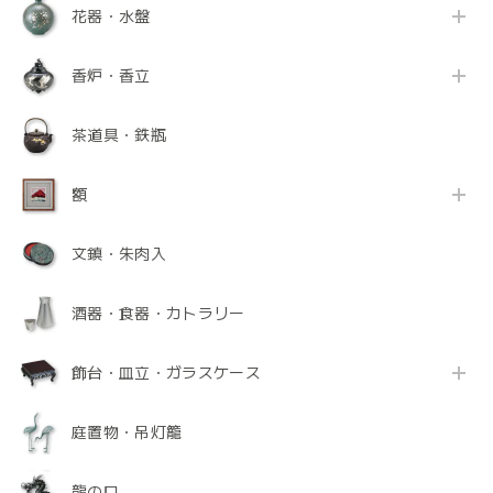
花器・水盤
香炉・香立
茶道具・鉄瓶
額
文鎮・朱肉入
酒器・食器・カトラリー
飾台・皿立・ガラスケース
庭置物・吊灯籠
龍の口