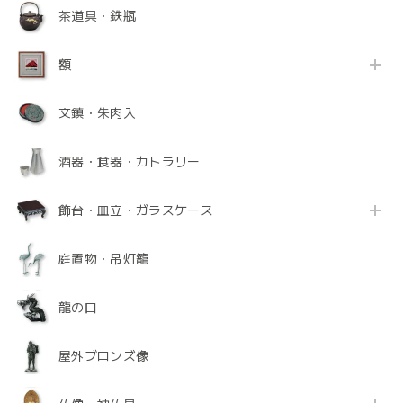
茶道具・鉄瓶
額
文鎮・朱肉入
酒器・食器・カトラリー
飾台・皿立・ガラスケース
庭置物・吊灯籠
龍の口
屋外ブロンズ像