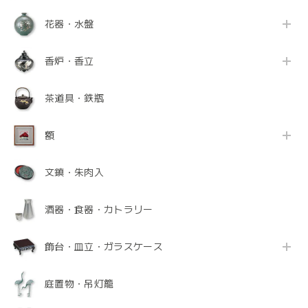
花器・水盤
香炉・香立
茶道具・鉄瓶
額
文鎮・朱肉入
酒器・食器・カトラリー
飾台・皿立・ガラスケース
庭置物・吊灯籠