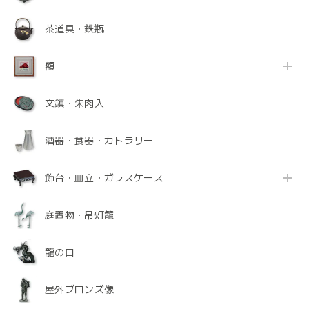
茶道具・鉄瓶
額
文鎮・朱肉入
酒器・食器・カトラリー
飾台・皿立・ガラスケース
庭置物・吊灯籠
龍の口
屋外ブロンズ像