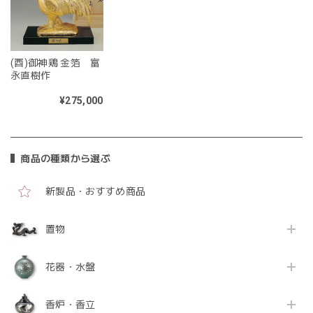
(酉)御神鶏 金箔 富
永直樹作
¥275,000
商品の種類から選ぶ
新製品・おすすめ商品
置物
花器・水盤
香炉・香立