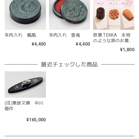
朱肉入れ 鳳凰
朱肉入れ 雲竜
鉄菓 TEKKA 本物
のような鉄のお菓子
¥4,400
¥4,400
のペーパーウェイト
¥1,800
最近チェックした商品
(戌)象嵌文鎮 中川
衛作
¥165,000