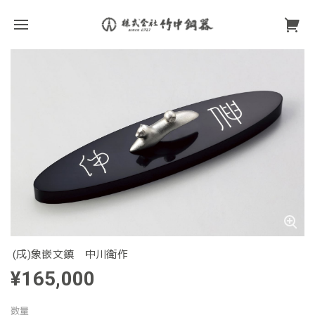
(戌)象嵌文鎮 中川衛作
¥165,000
数量