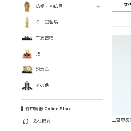
す
仏像・神仏具
金・銀製品
干支置物
兜
記念品
その他
竹中銅器 Online Store
二宮尊徳
会社概要