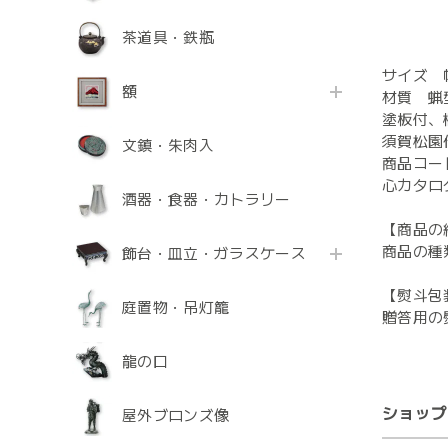
茶道具・鉄瓶
サイズ 幅2
額
材質 蝋
塗板付、
須賀松園
文鎮・朱肉入
商品コード
心カタログ
酒器・食器・カトラリー
【商品の
商品の種
飾台・皿立・ガラスケース
【熨斗包
庭置物・吊灯籠
贈答用の
龍の口
ショップ
屋外ブロンズ像