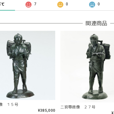
べて
7
0
0
関連商品
像 １５号
二宮尊徳像 ２７号
¥385,000
¥