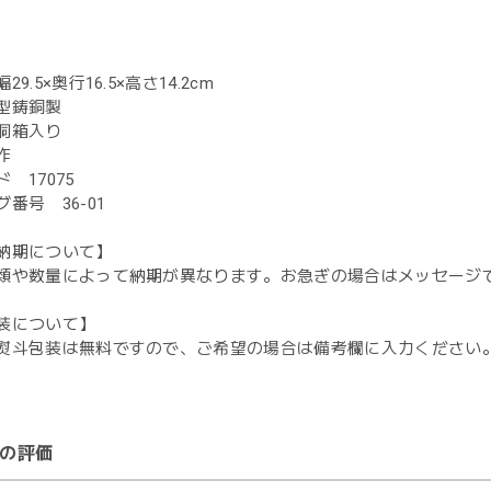
9.5×奥行16.5×高さ14.2cm
型鋳銅製
桐箱入り
作
 17075
番号 36-01
納期について】
類や数量によって納期が異なります。お急ぎの場合はメッセージ
装について】
熨斗包装は無料ですので、ご希望の場合は備考欄に入力ください
の評価