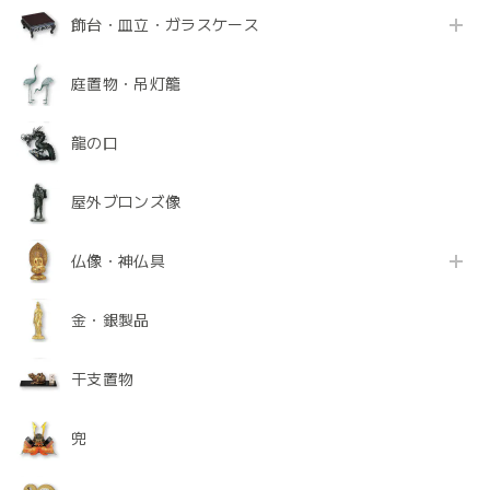
飾台・皿立・ガラスケース
庭置物・吊灯籠
龍の口
屋外ブロンズ像
仏像・神仏具
金・銀製品
干支置物
兜