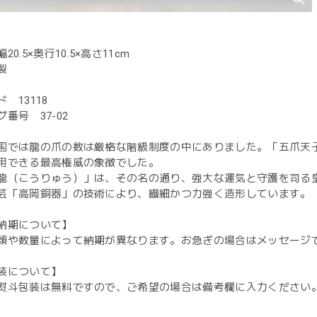
0.5×奥行10.5×高さ11cm
製
 13118
番号 37-02
国では龍の爪の数は厳格な階級制度の中にありました。「五爪天
用できる最高権威の象徴でした。
龍（こうりゅう）」は、その名の通り、強大な運気と守護を司る皇
芸「高岡銅器」の技術により、繊細かつ力強く造形しています。
納期について】
類や数量によって納期が異なります。お急ぎの場合はメッセージ
装について】
熨斗包装は無料ですので、ご希望の場合は備考欄に入力ください