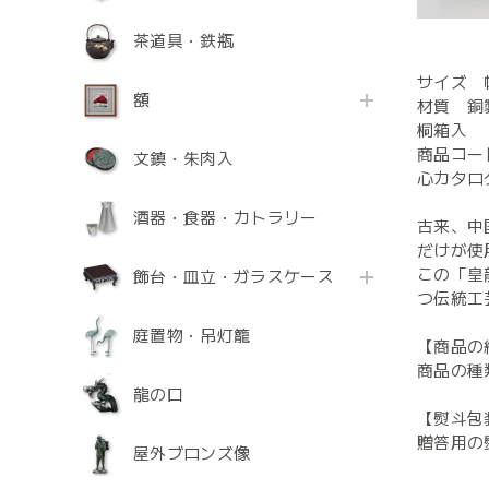
茶道具・鉄瓶
サイズ 幅2
額
材質 銅
桐箱入
商品コード
文鎮・朱肉入
心カタログ
酒器・食器・カトラリー
古来、中
だけが使
この「皇
飾台・皿立・ガラスケース
つ伝統工
庭置物・吊灯籠
【商品の
商品の種
龍の口
【熨斗包
贈答用の
屋外ブロンズ像