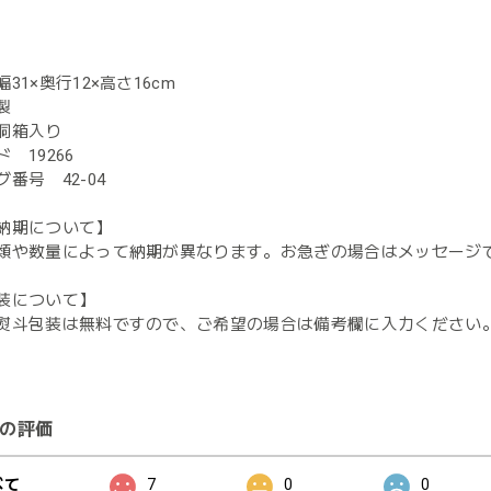
31×奥行12×高さ16cm
製
桐箱入り
 19266
番号 42-04
納期について】
類や数量によって納期が異なります。お急ぎの場合はメッセージ
装について】
熨斗包装は無料ですので、ご希望の場合は備考欄に入力ください
の評価
べて
7
0
0