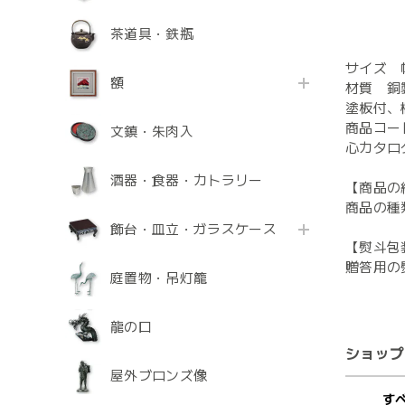
茶道具・鉄瓶
サイズ 幅
額
材質 銅
塗板付、
商品コード
文鎮・朱肉入
心カタログ
酒器・食器・カトラリー
【商品の
商品の種
飾台・皿立・ガラスケース
【熨斗包
贈答用の
庭置物・吊灯籠
龍の口
ショップ
屋外ブロンズ像
す