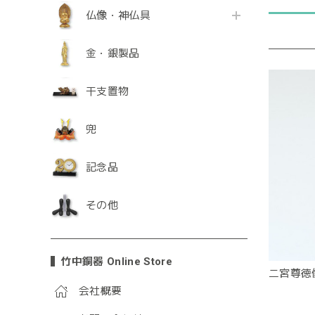
仏像・神仏具
金・銀製品
干支置物
兜
記念品
その他
竹中銅器 Online Store
二宮尊徳
会社概要