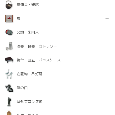
茶道具・鉄瓶
額
文鎮・朱肉入
酒器・食器・カトラリー
飾台・皿立・ガラスケース
庭置物・吊灯籠
龍の口
屋外ブロンズ像