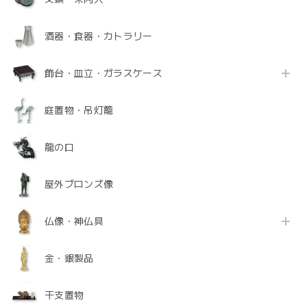
酒器・食器・カトラリー
飾台・皿立・ガラスケース
庭置物・吊灯籠
龍の口
屋外ブロンズ像
仏像・神仏具
金・銀製品
干支置物