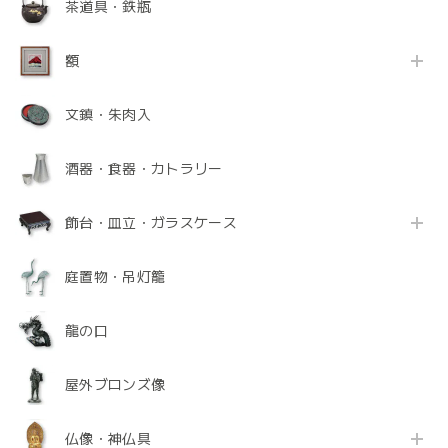
茶道具・鉄瓶
額
文鎮・朱肉入
酒器・食器・カトラリー
飾台・皿立・ガラスケース
庭置物・吊灯籠
龍の口
屋外ブロンズ像
仏像・神仏具