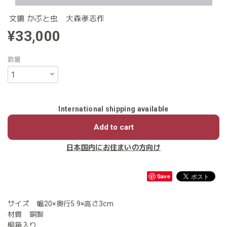
文鎮 かぶと虫 大森孝志作
¥33,000
数量
International shipping available
Add to cart
日本国内にお住まいの方向け
Save
サイズ 幅20×奥行5.9×高さ3cm
材質 銅製
桐箱入り