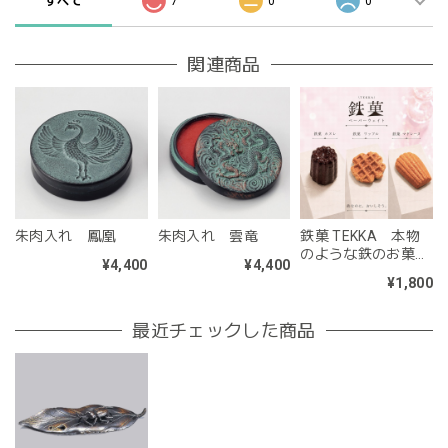
すべて
7
0
0
関連商品
朱肉入れ 鳳凰
朱肉入れ 雲竜
鉄菓 TEKKA 本物
のような鉄のお菓子
¥4,400
¥4,400
のペーパーウェイト
¥1,800
最近チェックした商品