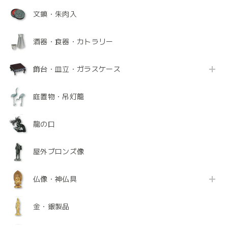
文鎮・朱肉入
酒器・食器・カトラリー
飾台・皿立・ガラスケース
庭置物・吊灯籠
龍の口
屋外ブロンズ像
仏像・神仏具
金・銀製品