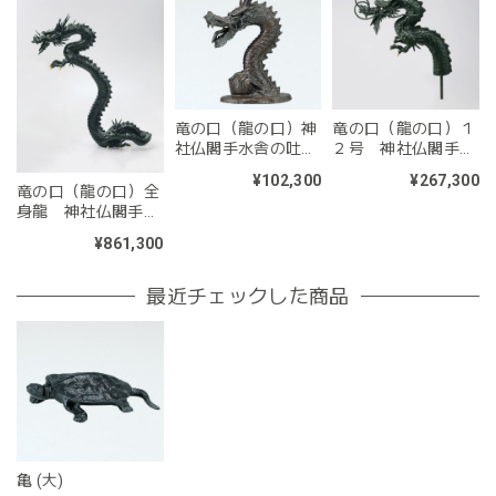
竜の口（龍の口）神
竜の口（龍の口）１
社仏閣手水舎の吐水
２号 神社仏閣手水
竜
舎の吐水竜
¥102,300
¥267,300
竜の口（龍の口）全
身龍 神社仏閣手水
舎の吐水竜
¥861,300
最近チェックした商品
亀 (大)