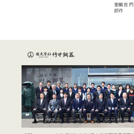
聖観音 円
郎作