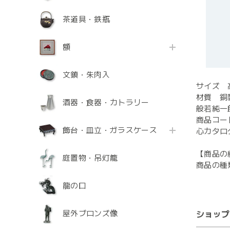
茶道具・鉄瓶
額
文鎮・朱肉入
サイズ 高
材質 銅
酒器・食器・カトラリー
般若純一
商品コード
飾台・皿立・ガラスケース
心カタログ
【商品の
庭置物・吊灯籠
商品の種
龍の口
屋外ブロンズ像
ショップ