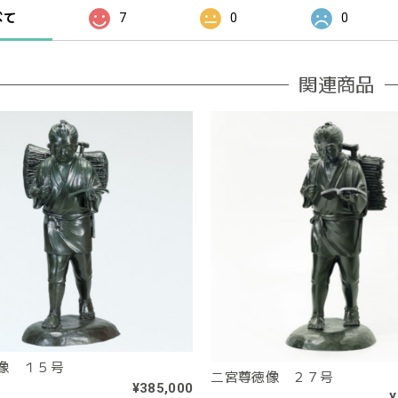
べて
7
0
0
関連商品
像 １５号
二宮尊徳像 ２７号
¥385,000