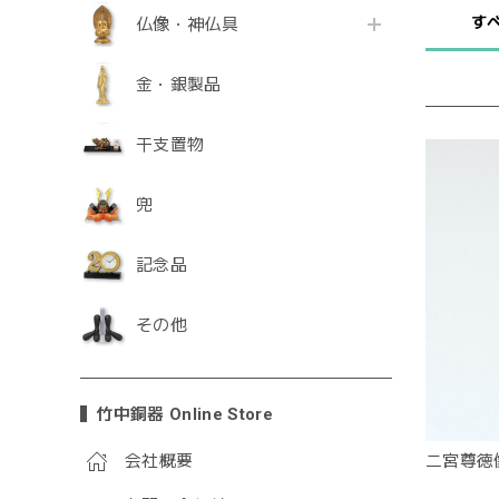
す
仏像・神仏具
金・銀製品
干支置物
兜
記念品
その他
竹中銅器 Online Store
会社概要
二宮尊徳