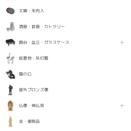
文鎮・朱肉入
酒器・食器・カトラリー
飾台・皿立・ガラスケース
庭置物・吊灯籠
龍の口
屋外ブロンズ像
仏像・神仏具
金・銀製品