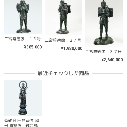
二宮尊徳像 １５号
二宮尊徳像 ２７号
¥385,000
¥1,980,000
二宮尊徳像 ３７号
¥2,640,000
最近チェックした商品
聖観音 円光背付 60
号 青銅色 般若純一