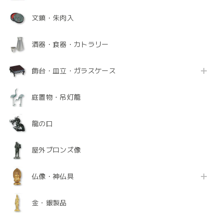
文鎮・朱肉入
酒器・食器・カトラリー
飾台・皿立・ガラスケース
庭置物・吊灯籠
龍の口
屋外ブロンズ像
仏像・神仏具
金・銀製品