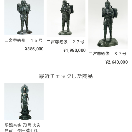
二宮尊徳像 １５号
二宮尊徳像 ２７号
¥385,000
¥1,980,000
二宮尊徳像 ３７号
¥2,640,000
最近チェックした商品
聖観音像 70号 火炎
光背 長田晴山作