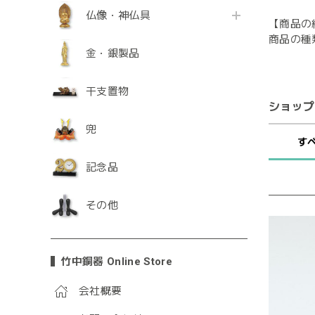
仏像・神仏具
【商品の
商品の種
金・銀製品
干支置物
ショップ
兜
す
記念品
その他
竹中銅器 Online Store
会社概要