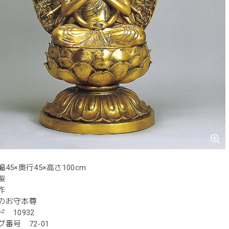
45×奥行45×高さ100cm
製
作
のお守本尊
 10932
番号 72-01