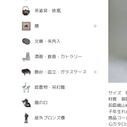
茶道具・鉄瓶
額
文鎮・朱肉入
酒器・食器・カトラリー
飾台・皿立・ガラスケース
庭置物・吊灯籠
サイズ 幅
材質 銅
龍の口
長田晴山
子年生れ
屋外ブロンズ像
商品コード
心カタログ