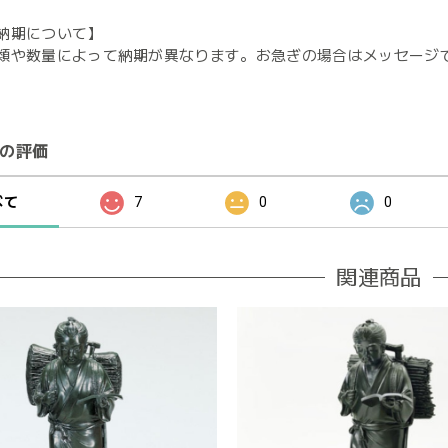
納期について】
類や数量によって納期が異なります。お急ぎの場合はメッセージ
の評価
べて
7
0
0
関連商品