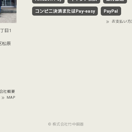
コンビニ決済またはPay-easy
PayPal
お支払い方
2丁目1
谷区松原
会社概要
MAP
© 株式会社竹中銅器