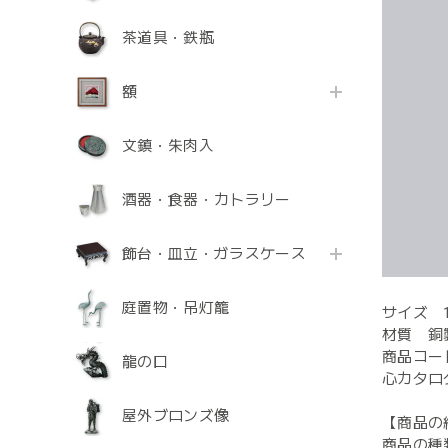
茶道具・鉄瓶
額
文鎮・朱肉入
酒器・食器・カトラリー
飾台・皿立・ガラスケース
庭置物・吊灯籠
サイズ 1
材質 銅
商品コード
龍の口
心カタログ
屋外ブロンズ像
【商品の
商品の種