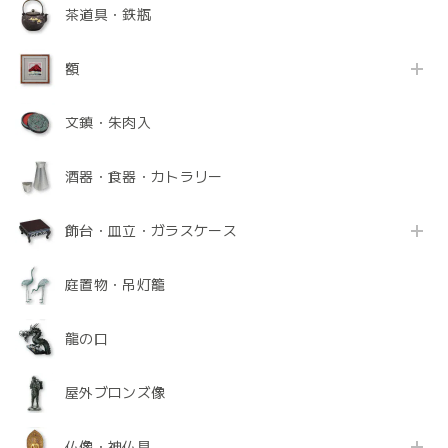
茶道具・鉄瓶
額
文鎮・朱肉入
酒器・食器・カトラリー
飾台・皿立・ガラスケース
庭置物・吊灯籠
龍の口
屋外ブロンズ像
仏像・神仏具