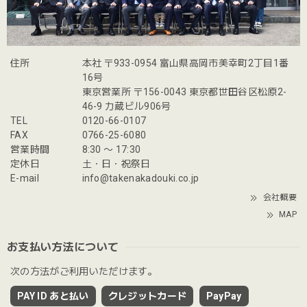
住所
本社 〒933-0954 富山県高岡市美幸町2丁目1番
16号
東京営業所 〒156-0043 東京都世田谷区松原2-
46-9 力蔵ビル906号
TEL
0120-66-0107
FAX
0766-25-6080
営業時間
8:30 〜 17:30
定休日
土・日・祝祭日
E-mail
info@takenakadouki.co.jp
会社概要
MAP
お支払い方法について
次の方法がご利用いただけます。
PAY ID あと払い
クレジットカード
PayPay