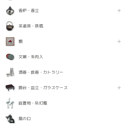
香炉・香立
茶道具・鉄瓶
額
文鎮・朱肉入
酒器・食器・カトラリー
飾台・皿立・ガラスケース
庭置物・吊灯籠
龍の口