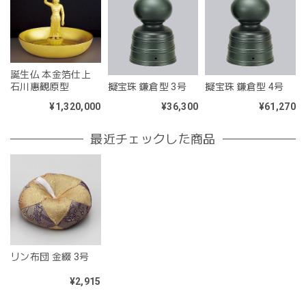
誕生仏 本金箔仕上
石川惠観原型
擬宝珠 鎌倉型 3号
擬宝珠 鎌倉型 4号
¥1,320,000
¥36,300
¥61,270
最近チェックした商品
リン布団 金綴 3号
¥2,915