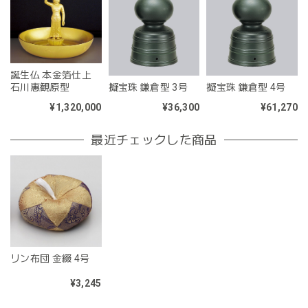
誕生仏 本金箔仕上
石川惠観原型
擬宝珠 鎌倉型 3号
擬宝珠 鎌倉型 4号
¥1,320,000
¥36,300
¥61,270
最近チェックした商品
リン布団 金綴 4号
¥3,245