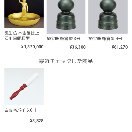
誕生仏 本金箔仕上
石川惠観原型
擬宝珠 鎌倉型 3号
擬宝珠 鎌倉型 4号
¥1,320,000
¥36,300
¥61,270
最近チェックした商品
白皮巻バイ 6.0寸
¥3,828