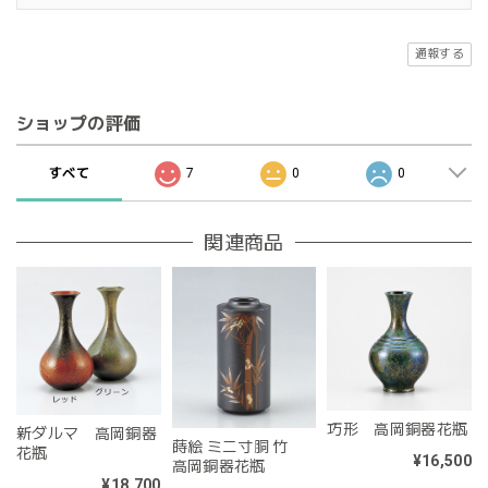
通報する
ショップの評価
すべて
7
0
0
関連商品
巧形 高岡銅器花瓶
新ダルマ 高岡銅器
蒔絵 ミニ寸胴 竹
花瓶
¥16,500
高岡銅器花瓶
¥18,700