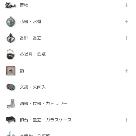
置物
花器・水盤
香炉・香立
茶道具・鉄瓶
額
文鎮・朱肉入
酒器・食器・カトラリー
飾台・皿立・ガラスケース