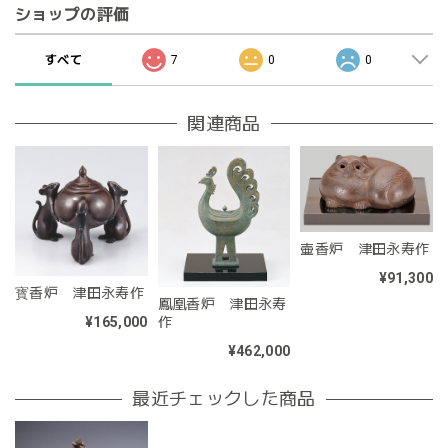
ショップの評価
すべて
7
0
0
関連商品
壷香炉 津田永寿作
¥91,300
寳香炉 津田永寿作
鳳凰香炉 津田永寿
¥165,000
作
¥462,000
最近チェックした商品