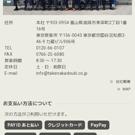
住所
本社 〒933-0954 富山県高岡市美幸町2丁目1番
16号
東京営業所 〒156-0043 東京都世田谷区松原2-
46-9 力蔵ビル906号
TEL
0120-66-0107
FAX
0766-25-6080
営業時間
8:30 〜 17:30
定休日
土・日・祝祭日
E-mail
info@takenakadouki.co.jp
会社概要
MAP
お支払い方法について
次の方法がご利用いただけます。
PAY ID あと払い
クレジットカード
PayPay