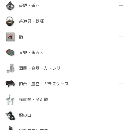
香炉・香立
茶道具・鉄瓶
額
文鎮・朱肉入
酒器・食器・カトラリー
飾台・皿立・ガラスケース
庭置物・吊灯籠
龍の口