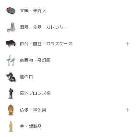
文鎮・朱肉入
酒器・食器・カトラリー
飾台・皿立・ガラスケース
庭置物・吊灯籠
龍の口
屋外ブロンズ像
仏像・神仏具
金・銀製品