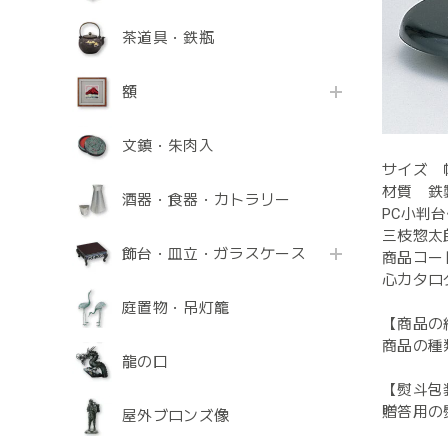
茶道具・鉄瓶
額
文鎮・朱肉入
サイズ 幅1
材質 鉄
酒器・食器・カトラリー
PC小判
三枝惣太
飾台・皿立・ガラスケース
商品コード
心カタログ
庭置物・吊灯籠
【商品の
商品の種
龍の口
【熨斗包
贈答用の
屋外ブロンズ像