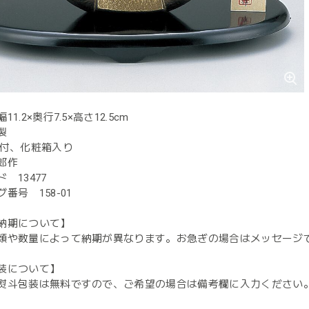
1.2×奥行7.5×高さ12.5cm
製
台付、化粧箱入り
郎作
 13477
番号 158-01
納期について】
類や数量によって納期が異なります。お急ぎの場合はメッセージ
装について】
熨斗包装は無料ですので、ご希望の場合は備考欄に入力ください