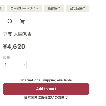
せ
コーポレートサイト
銅像製作
記念品製作
豆兜 太閤秀吉
¥4,620
数量
International shipping available
Add to cart
日本国内にお住まいの方向け