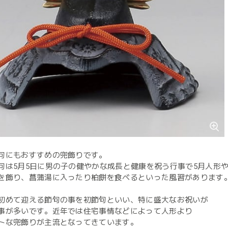
句にもおすすめの兜飾りです。
句は5月5日に男の子の健やかな成長と健康を祝う行事で5月人形
を飾り、菖蒲湯に入ったり柏餅を食べるといった風習があります
初めて迎える節句の事を初節句といい、特に盛大なお祝いが
事が多いです。近年では住宅事情などによって人形より
トな兜飾りが主流となってきています。