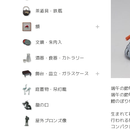
茶道具・鉄瓶
額
文鎮・朱肉入
酒器・食器・カトラリー
飾台・皿立・ガラスケース
端午の節
庭置物・吊灯籠
端午の節
鯉のぼり
龍の口
生まれて
行われる
屋外ブロンズ像
コンパク