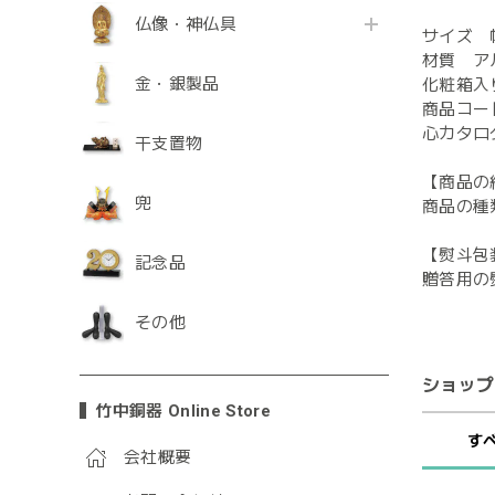
仏像・神仏具
サイズ 幅
材質 ア
金・銀製品
化粧箱入
商品コード
心カタログ
干支置物
【商品の
兜
商品の種
【熨斗包
記念品
贈答用の
その他
ショップ
竹中銅器 Online Store
す
会社概要