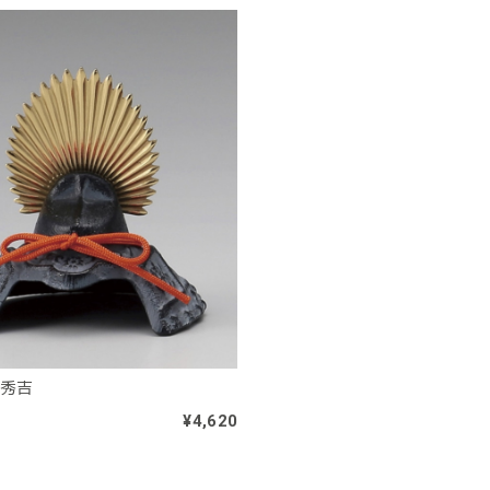
閤秀吉
¥4,620