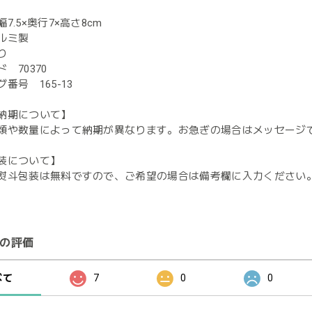
7.5×奥行7×高さ8cm
ルミ製
り
 70370
番号 165-13
納期について】
類や数量によって納期が異なります。お急ぎの場合はメッセージ
装について】
熨斗包装は無料ですので、ご希望の場合は備考欄に入力ください
の評価
べて
7
0
0