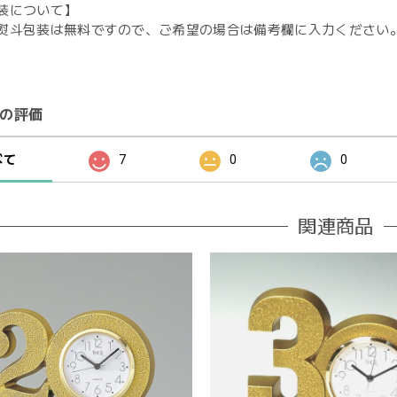
装について】
熨斗包装は無料ですので、ご希望の場合は備考欄に入力ください
の評価
べて
7
0
0
関連商品