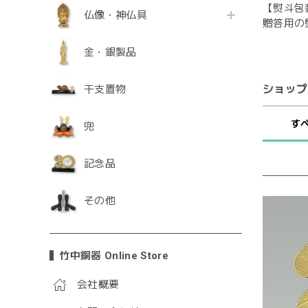
【熨斗包
仏像・神仏具
贈答用の
金・銀製品
ショップ
干支置物
す
兜
記念品
その他
竹中銅器 Online Store
会社概要