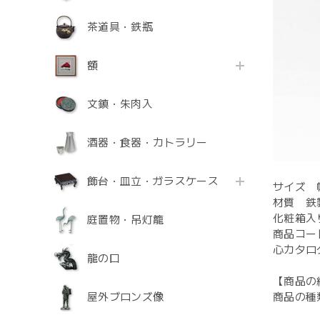
茶道具・鉄瓶
額
文鎮・朱肉入
酒器・食器・カトラリー
飾台・皿立・ガラスケース
サイズ 幅
材質 鉄
化粧箱入
庭置物・吊灯籠
商品コード
心カタログ
龍の口
【商品の
屋外ブロンズ像
商品の種