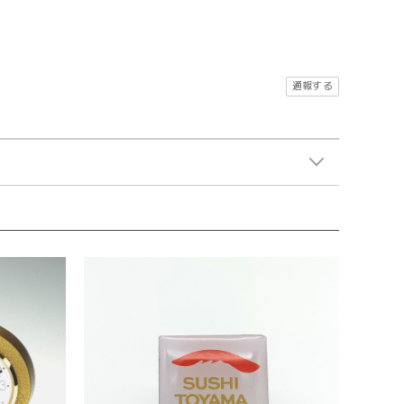
。
通報する