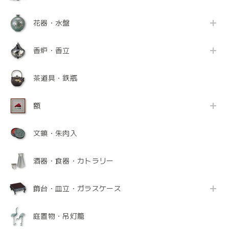
花器・水盤
香炉・香立
茶道具・鉄瓶
額
文鎮・朱肉入
酒器・食器・カトラリー
飾台・皿立・ガラスケース
庭置物・吊灯籠