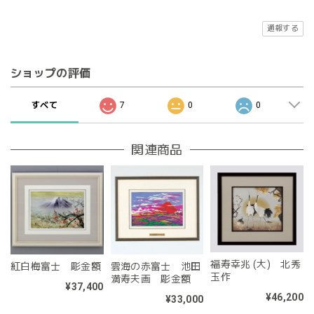
通報する
ショップの評価
すべて
7
0
0
関連商品
福寿幸兆 (大) 北秀
紅白梅富士 彫金額
雲海の赤富士 池田
玉作
満寿夫画 彫金額
¥37,400
¥46,200
¥33,000