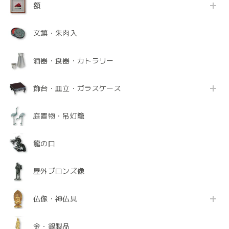
額
文鎮・朱肉入
酒器・食器・カトラリー
飾台・皿立・ガラスケース
庭置物・吊灯籠
龍の口
屋外ブロンズ像
仏像・神仏具
金・銀製品