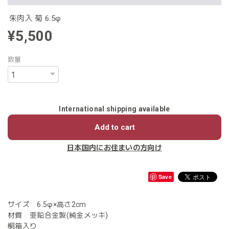
朱肉入 菊 6.5φ
¥5,500
数量
International shipping available
Add to cart
日本国内にお住まいの方向け
Save
サイズ 6.5φ×高さ2cm
材質 亜鉛合金製(純金メッキ)
桐箱入り