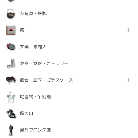
茶道具・鉄瓶
額
文鎮・朱肉入
酒器・食器・カトラリー
飾台・皿立・ガラスケース
庭置物・吊灯籠
龍の口
屋外ブロンズ像