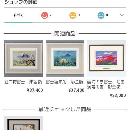
ショップの評価
すべて
7
0
0
関連商品
紅白梅富士 彫金額
富士福来朗 彫金額
雲海の赤富士 池田
満寿夫画 彫金額
¥37,400
¥37,400
¥33,000
最近チェックした商品